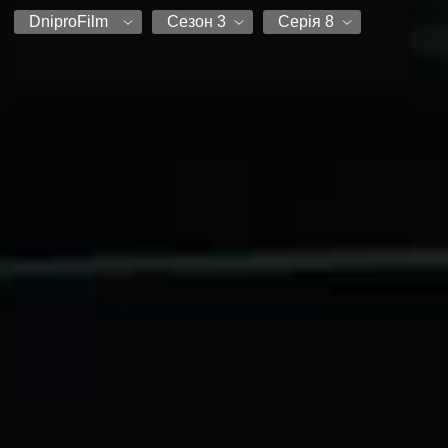
DniproFilm
Сезон 3
Серія 8
HDrezka Studio
Сезон 2
Серія 1
Цікава Ідея
Сезон 3
Серія 2
UASpeedfims
Серія 3
DniproFilm
Серія 4
Серія 5
Серія 6
Серія 7
Серія 8