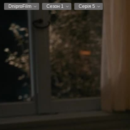
DniproFilm
Сезон 1
Серія 5
DniproFilm
Сезон 1
Серія 1
BaibaKoTV
Серія 2
15K3
Серія 3
Серія 4
Серія 5