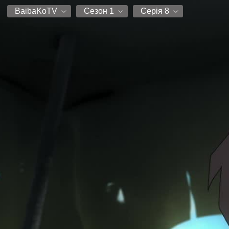
BaibaKoTV
Сезон 1
Серія 8
BaibaKoTV
Сезон 1
Серія 1
UASpeedfims
Серія 2
Серія 3
Серія 4
Серія 5
Серія 6
Серія 7
Серія 8