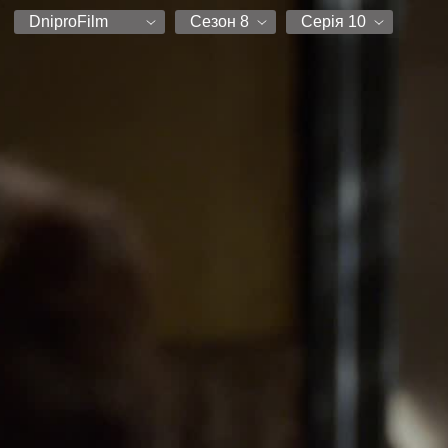
DniproFilm
Сезон 8
Серія 10
НЛО-ТВ
Сезон 8
Серія 1
Paramount Comedy
Серія 2
AniUA
Серія 3
DniproFilm
Серія 4
Серія 5
Серія 6
Серія 7
Серія 8
Серія 9
Серія 10