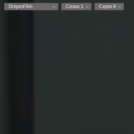
DniproFilm
Сезон 1
Серія 8
DniproFilm
Сезон 1
Серія 1
Субтитри Чорний Верес
Серія 2
Серія 3
Серія 4
Серія 5
Серія 6
Серія 7
Серія 8