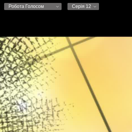
Робота Голосом
Серія 12
субтитри | Робота Голосом
Серія 1
Робота Голосом
Серія 2
Серія 3
Серія 4
Серія 5
Серія 6
Серія 7
Серія 8
Серія 9
Серія 10
Серія 11
Серія 12